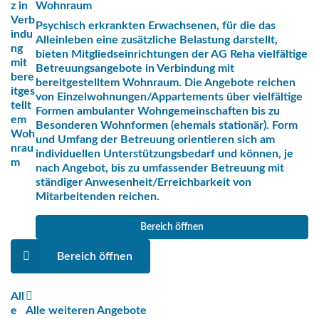
z in
Wohnraum
Verb
Psychisch erkrankten Erwachsenen, für die das
indu
Alleinleben eine zusätzliche Belastung darstellt,
ng
bieten Mitgliedseinrichtungen der AG Reha vielfältige
mit
Betreuungsangebote in Verbindung mit
bere
bereitgestelltem Wohnraum. Die Angebote reichen
itges
von Einzelwohnungen/Appartements über vielfältige
tellt
Formen ambulanter Wohngemeinschaften bis zu
em
Besonderen Wohnformen (ehemals stationär). Form
Woh
und Umfang der Betreuung orientieren sich am
nrau
individuellen Unterstützungsbedarf und können, je
m
nach Angebot, bis zu umfassender Betreuung mit
ständiger Anwesenheit/Erreichbarkeit von
Mitarbeitenden reichen.
Bereich öffnen
Bereich öffnen
All
e
Alle weiteren Angebote