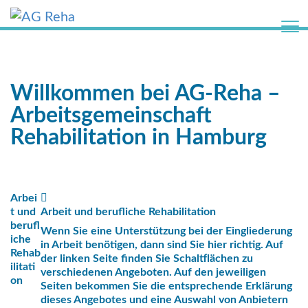
k
i
p
t
o
Z
c
u
Willkommen bei AG-Reha –
o
m
o
I
Arbeitsgemeinschaft
k
n
Rehabilitation in Hamburg
i
h
e
a
c
l
o
t
n
Arbei
s
t und
Arbeit und berufliche Rehabilitation
s
p
berufl
e
r
Wenn Sie eine Unterstützung bei der Eingliederung
iche
n
i
in Arbeit benötigen, dann sind Sie hier richtig. Auf
Rehab
t
der linken Seite finden Sie Schaltflächen zu
n
ilitati
verschiedenen Angeboten. Auf den jeweiligen
b
g
on
Seiten bekommen Sie die entsprechende Erklärung
a
e
dieses Angebotes und eine Auswahl von Anbietern
n
n