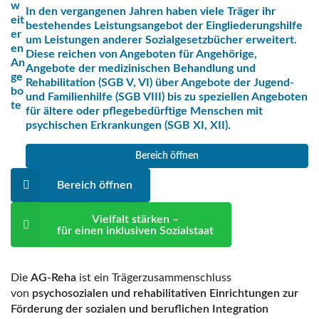
w
In den vergangenen Jahren haben viele Träger ihr
eit
bestehendes Leistungsangebot der Eingliederungshilfe
er
um Leistungen anderer Sozialgesetzbücher erweitert.
en
Diese reichen von Angeboten für Angehörige,
An
Angebote der medizinischen Behandlung und
ge
Rehabilitation (SGB V, VI) über Angebote der Jugend-
bo
und Familienhilfe (SGB VIII) bis zu speziellen Angeboten
te
für ältere oder pflegebedürftige Menschen mit
psychischen Erkrankungen (SGB XI, XII).
Bereich öffnen
Bereich öffnen
Vielfalt stärken –
für einen inklusiven Sozialstaat
Die
AG-Reha
ist ein Trägerzusammenschluss
von
psychosozialen und rehabilitativen Einrichtungen zur
Förderung der sozialen und beruflichen Integration