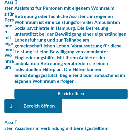
Assi
sten
Assistenz für Personen mit eigenem Wohnraum
z für
Betreuung oder fachliche Assistenz im eigenen
Pers
Wohnraum ist eine Leistungsform der Ambulanten
one
Sozialpsychiatrie in Hamburg. Die Betreuung
n
unterstützt bei der Bewältigung einer eigenständigen
mit
Lebensführung und zur Teilhabe am
eige
gemeinschaftlichen Leben. Voraussetzung für diese
nem
Leistung ist eine Bewilligung von ambulanter
Wo
Eingliederungshilfe. Mit Ihrem Anbieter der
hnra
ambulanten Betreuung verabreden sie einen
um
individuellen Hilfeplan. Die Hilfen können
einrichtungsgestützt, begleitend oder aufsuchend im
eigenen Wohnraum erfolgen.
Bereich öffnen
Bereich öffnen
Assi
sten
Assistenz in Verbindung mit bereitgestelltem