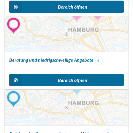
a
Bereich öffnen
n
n
e
r
Beratung und niedrigschwellige Angebote
Bereich öffnen