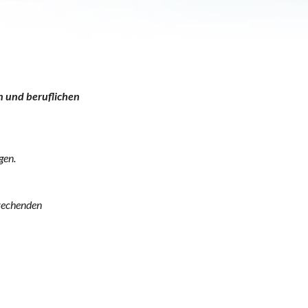
n und beruflichen
gen.
prechenden