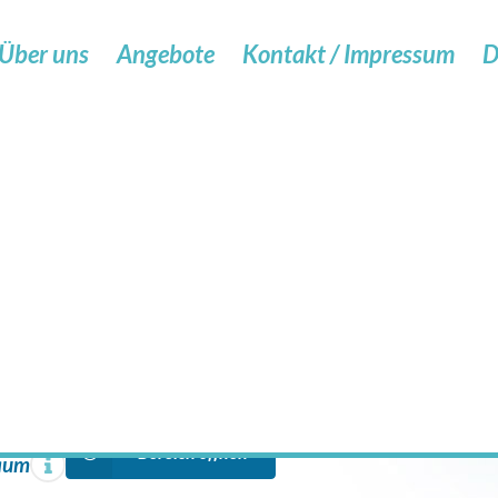
Über uns
Angebote
Kontakt / Impressum
D
meinschaft Rehabilitation in Hamburg
d niedrigschwellige Angebote
ich öffnen
Assistenz für Persone
Bereich öffnen
Alle weiteren Angebote
Bereich öffnen
raum