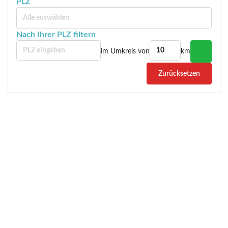
PLZ
n
e
Alle auswählen
r
Nach Ihrer PLZ filtern
im Umkreis von
km
Zurücksetzen