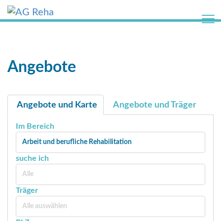
k
i
p
t
o
Z
c
u
Angebote
o
m
o
I
k
n
i
h
Angebote und Karte
Angebote und Träger
e
a
c
l
Im Bereich
o
t
n
s
Arbeit und berufliche Rehabilitation
s
p
suche ich
e
r
n
i
Alle
t
n
Träger
b
g
a
Alle auswählen
e
n
n