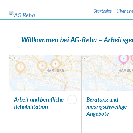
to
cookie
Startseite
Über un
consent
banner
Zum
Inhalt
Willkommen bei AG-Reha – Arbeitsge
springen
Arbeit und berufliche
Beratung und
Rehabilitation
niedrigschwellige
Angebote