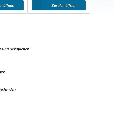
ch öffnen
Bereich öffnen
n und beruflichen
gen.
prechenden